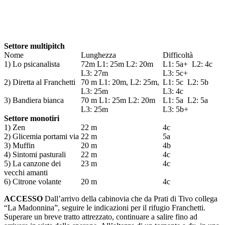
Settore multipitch
Nome
Lunghezza
Difficoltà
1) Lo psicanalista
72m L1: 25m L2: 20m
L1: 5a+
L2: 4c
L3: 27m
L3: 5c+
2) Diretta al Franchetti
70 m L1: 20m, L2: 25m,
L1: 5c
L2: 5b
L3: 25m
L3: 4c
3) Bandiera bianca
70 m L1: 25m L2: 20m
L1: 5a
L2: 5a
L3: 25m
L3: 5b+
Settore monotiri
1) Zen
22 m
4c
2) Glicemia portami via
22 m
5a
3) Muffin
20 m
4b
4) Sintomi pasturali
22 m
4c
5) La canzone dei
23 m
4c
vecchi amanti
6) Citrone volante
20 m
4c
ACCESSO
Dall’arrivo della cabinovia che da Prati di Tivo collega
“La Madonnina”, seguire le indicazioni per il rifugio Franchetti.
Superare un breve tratto attrezzato, continuare a salire fino ad