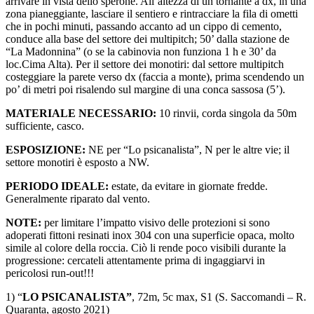
arrivare in vista dello sperone. All’altezza di un tornante a dx, in una
zona pianeggiante, lasciare il sentiero e rintracciare la fila di ometti
che in pochi minuti, passando accanto ad un cippo di cemento,
conduce alla base del settore dei multipitch; 50’ dalla stazione de
“La Madonnina” (o se la cabinovia non funziona 1 h e 30’ da
loc.Cima Alta). Per il settore dei monotiri: dal settore multipitch
costeggiare la parete verso dx (faccia a monte), prima scendendo un
po’ di metri poi risalendo sul margine di una conca sassosa (5’).
MATERIALE NECESSARIO:
10 rinvii, corda singola da 50m
sufficiente, casco.
ESPOSIZIONE:
NE per “Lo psicanalista”, N per le altre vie; il
settore monotiri è esposto a NW.
PERIODO IDEALE:
estate, da evitare in giornate fredde.
Generalmente riparato dal vento.
NOTE:
per limitare l’impatto visivo delle protezioni si sono
adoperati fittoni resinati inox 304 con una superficie opaca, molto
simile al colore della roccia. Ciò li rende poco visibili durante la
progressione: cercateli attentamente prima di ingaggiarvi in
pericolosi run-out!!!
1) “
LO PSICANALISTA”
, 72m, 5c max, S1 (S. Saccomandi – R.
Quaranta, agosto 2021)