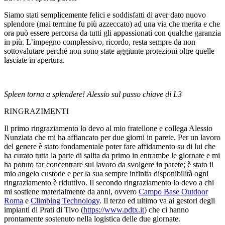
Siamo stati semplicemente felici e soddisfatti di aver dato nuovo
splendore (mai termine fu più azzeccato) ad una via che merita e che
ora può essere percorsa da tutti gli appassionati con qualche garanzia
in più. L’impegno complessivo, ricordo, resta sempre da non
sottovalutare perché non sono state aggiunte protezioni oltre quelle
lasciate in apertura.
Spleen torna a splendere! Alessio sul passo chiave di L3
RINGRAZIMENTI
Il primo ringraziamento lo devo al mio fratellone e collega Alessio
Nunziata che mi ha affiancato per due giorni in parete. Per un lavoro
del genere è stato fondamentale poter fare affidamento su di lui che
ha curato tutta la parte di salita da primo in entrambe le giornate e mi
ha potuto far concentrare sul lavoro da svolgere in parete; è stato il
mio angelo custode e per la sua sempre infinita disponibilità ogni
ringraziamento è riduttivo. Il secondo ringraziamento lo devo a chi
mi sostiene materialmente da anni, ovvero
Campo Base Outdoor
Roma
e
Climbing Technology
. Il terzo ed ultimo va ai gestori degli
impianti di Prati di Tivo (
https://www.pdtx.it
) che ci hanno
prontamente sostenuto nella logistica delle due giornate.