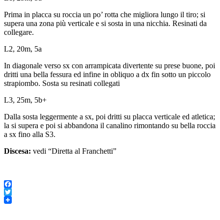
Prima in placca su roccia un po’ rotta che migliora lungo il tiro; si
supera una zona più verticale e si sosta in una nicchia. Resinati da
collegare.
L2, 20m, 5a
In diagonale verso sx con arrampicata divertente su prese buone, poi
dritti una bella fessura ed infine in obliquo a dx fin sotto un piccolo
strapiombo. Sosta su resinati collegati
L3, 25m, 5b+
Dalla sosta leggermente a sx, poi dritti su placca verticale ed atletica;
la si supera e poi si abbandona il canalino rimontando su bella roccia
a sx fino alla S3.
Discesa:
vedi “Diretta al Franchetti”
Facebook
Twitter