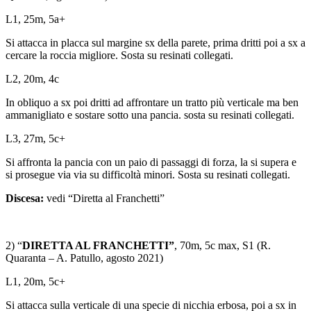
L1, 25m, 5a+
Si attacca in placca sul margine sx della parete, prima dritti poi a sx a
cercare la roccia migliore. Sosta su resinati collegati.
L2, 20m, 4c
In obliquo a sx poi dritti ad affrontare un tratto più verticale ma ben
ammanigliato e sostare sotto una pancia. sosta su resinati collegati.
L3, 27m, 5c+
Si affronta la pancia con un paio di passaggi di forza, la si supera e
si prosegue via via su difficoltà minori. Sosta su resinati collegati.
Discesa:
vedi “Diretta al Franchetti”
2) “
DIRETTA AL FRANCHETTI”
, 70m, 5c max, S1 (R.
Quaranta – A. Patullo, agosto 2021)
L1, 20m, 5c+
Si attacca sulla verticale di una specie di nicchia erbosa, poi a sx in