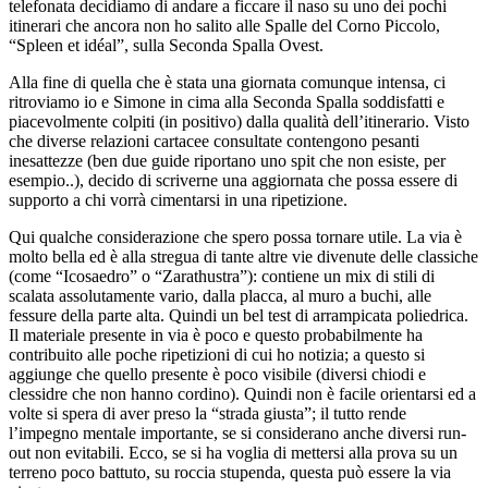
telefonata decidiamo di andare a ficcare il naso su uno dei pochi
itinerari che ancora non ho salito alle Spalle del Corno Piccolo,
“Spleen et idéal”, sulla Seconda Spalla Ovest.
Alla fine di quella che è stata una giornata comunque intensa, ci
ritroviamo io e Simone in cima alla Seconda Spalla soddisfatti e
piacevolmente colpiti (in positivo) dalla qualità dell’itinerario. Visto
che diverse relazioni cartacee consultate contengono pesanti
inesattezze (ben due guide riportano uno spit che non esiste, per
esempio..), decido di scriverne una aggiornata che possa essere di
supporto a chi vorrà cimentarsi in una ripetizione.
Qui qualche considerazione che spero possa tornare utile. La via è
molto bella ed è alla stregua di tante altre vie divenute delle classiche
(come “Icosaedro” o “Zarathustra”): contiene un mix di stili di
scalata assolutamente vario, dalla placca, al muro a buchi, alle
fessure della parte alta. Quindi un bel test di arrampicata poliedrica.
Il materiale presente in via è poco e questo probabilmente ha
contribuito alle poche ripetizioni di cui ho notizia; a questo si
aggiunge che quello presente è poco visibile (diversi chiodi e
clessidre che non hanno cordino). Quindi non è facile orientarsi ed a
volte si spera di aver preso la “strada giusta”; il tutto rende
l’impegno mentale importante, se si considerano anche diversi run-
out non evitabili. Ecco, se si ha voglia di mettersi alla prova su un
terreno poco battuto, su roccia stupenda, questa può essere la via