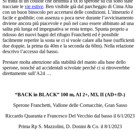
Si tratta di un couloir che delimita a sx lo sperone su cui sono state
tracciate le
vie estive
. Ben visibile già dal parcheggio di Cima Alta
con un buon binocolo per accertarsi delle condizioni. L’itinerario è
facile e godibile; con assenza o poca neve durante l’avvicinamento
diviene ancora più piacevole e può nel caso essere abbinato ad una
salita più lunga ed impegnativa se resta tempo. Spunta proprio a
ridosso dei nuovi bagni del rifugio Franchetti ed è possibile
facilmente reperire la sosta se ci si vuole calare alla base (sufficienti
due doppie, la prima da 40m e la seconda da 60m). Nella relazione
descrivo l’accesso dal basso.
Prestare molta attenzione alla stabilità del manto alla base dello
sperone, nonché ad accidentali scivolate perché ci si ritroverebbe
direttamente sull’A24 …
“BACK in BLACK” 100 m, AI 2+, M3, II (AD+/D-)
Sperone Franchetti, Vallone delle Cornacchie, Gran Sasso
Riccardo Quaranta e Francesco Del Vecchio dal basso il 6/1/2023
Prima Rp S. Mazzolini, D. Donini & Co. il 8/1/2023