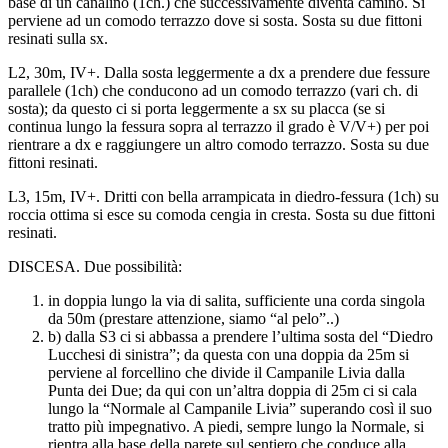
base di un canalino (1ch.) che successivamente diventa camino. Si
perviene ad un comodo terrazzo dove si sosta. Sosta su due fittoni
resinati sulla sx.
L2, 30m, IV+. Dalla sosta leggermente a dx a prendere due fessure
parallele (1ch) che conducono ad un comodo terrazzo (vari ch. di
sosta); da questo ci si porta leggermente a sx su placca (se si
continua lungo la fessura sopra al terrazzo il grado è V/V+) per poi
rientrare a dx e raggiungere un altro comodo terrazzo. Sosta su due
fittoni resinati.
L3, 15m, IV+. Dritti con bella arrampicata in diedro-fessura (1ch) su
roccia ottima si esce su comoda cengia in cresta. Sosta su due fittoni
resinati.
DISCESA. Due possibilità:
in doppia lungo la via di salita, sufficiente una corda singola
da 50m (prestare attenzione, siamo “al pelo”..)
b) dalla S3 ci si abbassa a prendere l’ultima sosta del “Diedro
Lucchesi di sinistra”; da questa con una doppia da 25m si
perviene al forcellino che divide il Campanile Livia dalla
Punta dei Due; da qui con un’altra doppia di 25m ci si cala
lungo la “Normale al Campanile Livia” superando così il suo
tratto più impegnativo. A piedi, sempre lungo la Normale, si
rientra alla base della parete sul sentiero che conduce alla