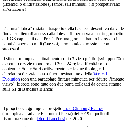
glicemici o di idratazione (i famosi sali minerali..) si prospettavano
all’orizzonte!
L’ultima “fatica” è stata il trasporto della bacheca descrittiva da valle
fino al sentiero di accesso alla falesia: il merito va al solito gruppetto
di RGS capitanati dal “Pres”. Per una giornata hanno indossato i
panni di sherpa o muli (fate voi) terminando la missione con
successo!
Il sito di arrampicata attualmente conta 3 vie a più tiri (sviluppo 70m
ciascuna) e 6 vie monotiro dai 20 ai 24m; le difficoltà sono
contenute, 5c+ e 5a rispettivamente per le due tipologie. La
chiodatura è ravvicinata a fittoni resinati inox della
Vertical
Evolution
(con una particolare finitura mimetica per ridurre l’impatto
visivo), le soste sono tutte con due punti collegati da catena (tranne
sulla S1 di Bandiera Bianca).
Il progetto si aggiunge al progetto
Trad Climbing Flames
(arrampicata trad alle Fiamme di Pietra) del 2019 e quello di
ristrutturazione dei
Diedri Lucchesi
del 2020