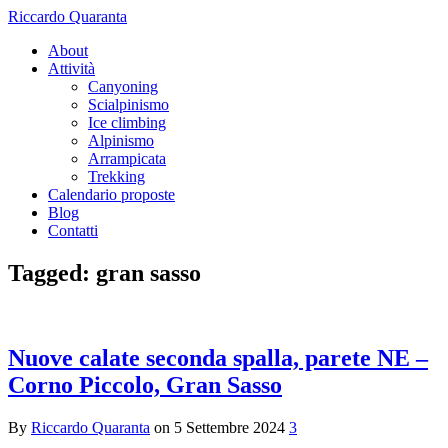
Riccardo Quaranta
About
Attività
Canyoning
Scialpinismo
Ice climbing
Alpinismo
Arrampicata
Trekking
Calendario proposte
Blog
Contatti
Tagged: gran sasso
Nuove calate seconda spalla, parete NE –
Corno Piccolo, Gran Sasso
By
Riccardo Quaranta
on
5 Settembre 2024
3