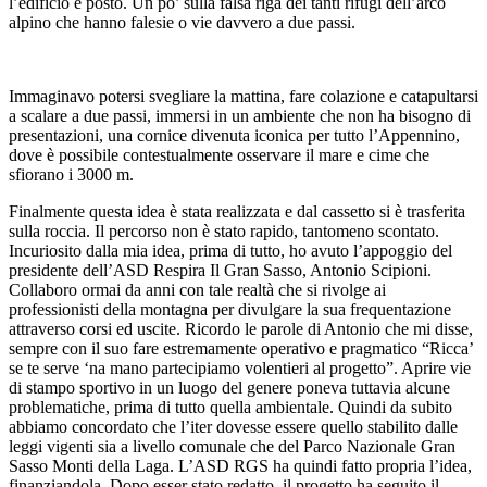
l’edificio è posto. Un po’ sulla falsa riga dei tanti rifugi dell’arco
alpino che hanno falesie o vie davvero a due passi.
Immaginavo potersi svegliare la mattina, fare colazione e catapultarsi
a scalare a due passi, immersi in un ambiente che non ha bisogno di
presentazioni, una cornice divenuta iconica per tutto l’Appennino,
dove è possibile contestualmente osservare il mare e cime che
sfiorano i 3000 m.
Finalmente questa idea è stata realizzata e dal cassetto si è trasferita
sulla roccia. Il percorso non è stato rapido, tantomeno scontato.
Incuriosito dalla mia idea, prima di tutto, ho avuto l’appoggio del
presidente dell’ASD Respira Il Gran Sasso, Antonio Scipioni.
Collaboro ormai da anni con tale realtà che si rivolge ai
professionisti della montagna per divulgare la sua frequentazione
attraverso corsi ed uscite. Ricordo le parole di Antonio che mi disse,
sempre con il suo fare estremamente operativo e pragmatico “Ricca’
se te serve ‘na mano partecipiamo volentieri al progetto”. Aprire vie
di stampo sportivo in un luogo del genere poneva tuttavia alcune
problematiche, prima di tutto quella ambientale. Quindi da subito
abbiamo concordato che l’iter dovesse essere quello stabilito dalle
leggi vigenti sia a livello comunale che del Parco Nazionale Gran
Sasso Monti della Laga. L’ASD RGS ha quindi fatto propria l’idea,
finanziandola. Dopo esser stato redatto, il progetto ha seguito il