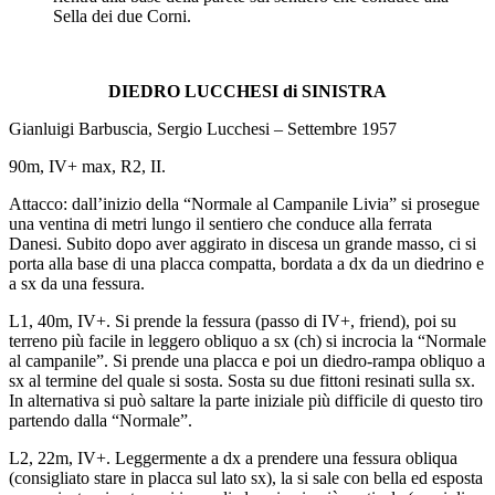
Sella dei due Corni.
DIEDRO LUCCHESI di SINISTRA
Gianluigi Barbuscia, Sergio Lucchesi – Settembre 1957
90m, IV+ max, R2, II.
Attacco: dall’inizio della “Normale al Campanile Livia” si prosegue
una ventina di metri lungo il sentiero che conduce alla ferrata
Danesi. Subito dopo aver aggirato in discesa un grande masso, ci si
porta alla base di una placca compatta, bordata a dx da un diedrino e
a sx da una fessura.
L1, 40m, IV+. Si prende la fessura (passo di IV+, friend), poi su
terreno più facile in leggero obliquo a sx (ch) si incrocia la “Normale
al campanile”. Si prende una placca e poi un diedro-rampa obliquo a
sx al termine del quale si sosta. Sosta su due fittoni resinati sulla sx.
In alternativa si può saltare la parte iniziale più difficile di questo tiro
partendo dalla “Normale”.
L2, 22m, IV+. Leggermente a dx a prendere una fessura obliqua
(consigliato stare in placca sul lato sx), la si sale con bella ed esposta