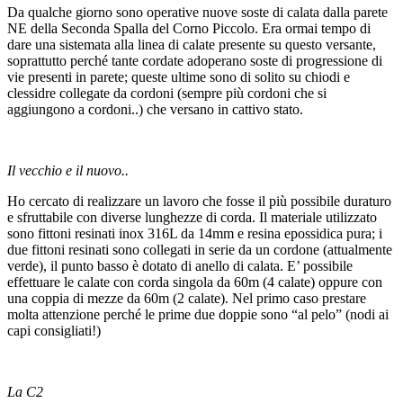
Da qualche giorno sono operative nuove soste di calata dalla parete
NE della Seconda Spalla del Corno Piccolo. Era ormai tempo di
dare una sistemata alla linea di calate presente su questo versante,
soprattutto perché tante cordate adoperano soste di progressione di
vie presenti in parete; queste ultime sono di solito su chiodi e
clessidre collegate da cordoni (sempre più cordoni che si
aggiungono a cordoni..) che versano in cattivo stato.
Il vecchio e il nuovo..
Ho cercato di realizzare un lavoro che fosse il più possibile duraturo
e sfruttabile con diverse lunghezze di corda. Il materiale utilizzato
sono fittoni resinati inox 316L da 14mm e resina epossidica pura; i
due fittoni resinati sono collegati in serie da un cordone (attualmente
verde), il punto basso è dotato di anello di calata. E’ possibile
effettuare le calate con corda singola da 60m (4 calate) oppure con
una coppia di mezze da 60m (2 calate). Nel primo caso prestare
molta attenzione perché le prime due doppie sono “al pelo” (nodi ai
capi consigliati!)
La C2