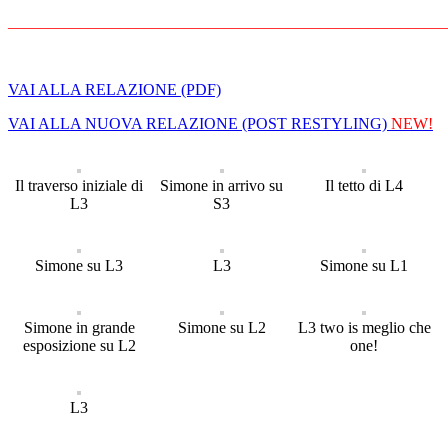
______________________________________________________
VAI ALLA RELAZIONE (PDF)
VAI ALLA NUOVA RELAZIONE (POST RESTYLING)
NEW!
Il traverso iniziale di
Simone in arrivo su
Il tetto di L4
L3
S3
Simone su L3
L3
Simone su L1
Simone in grande
Simone su L2
L3 two is meglio che
esposizione su L2
one!
L3