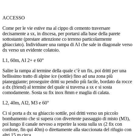
ACCESSO
Come per le vie estive ma al cippo di cemento traversare
decisamente a sx, in discesa, per portarsi alla base della parete
sottostante (prestare attenzione co terreno particolarmente
ghiacciato). Individuare una rampa di AI che sale in diagonale verso
dx verso un evidente colatoio.
L1, 60m, AI 2+ e 60°
Salire la rampa al termine della quale c’è un fix, poi dritti per una
bellissimo tratto di alpine ice (sottile) fino ad una zona più
pianeggiante; proseguire dritti su pendio più facile, bordato da rocce
a dx (friend) al termine del quale si traversa a sx e si sosta
comodamente. Sosta su fix inox 8mm e maglia di calata.
L2, 40m, AI2, M3 e 60°
Ci si porta a dx su ghiaccio sottile, poi dritti verso un piccolo
bombamento che si supera con divertente passaggio di misto (M3),
poi lungo il canale nevoso a reperire la sosta sulla sx (2 fix con
cordone, fin qui 40m) o direttamente alla staccionata del rifugio con
altri 15 m circa.