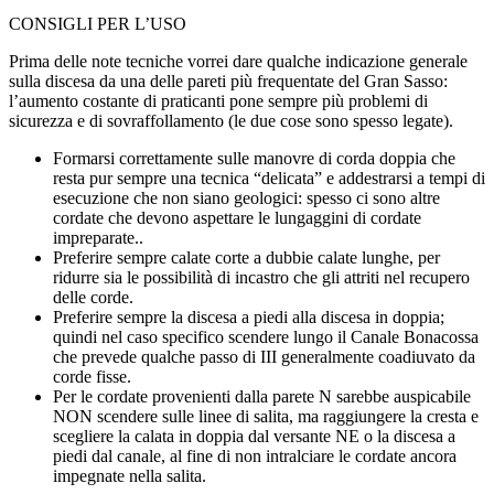
CONSIGLI PER L’USO
Prima delle note tecniche vorrei dare qualche indicazione generale
sulla discesa da una delle pareti più frequentate del Gran Sasso:
l’aumento costante di praticanti pone sempre più problemi di
sicurezza e di sovraffollamento (le due cose sono spesso legate).
Formarsi correttamente sulle manovre di corda doppia che
resta pur sempre una tecnica “delicata” e addestrarsi a tempi di
esecuzione che non siano geologici: spesso ci sono altre
cordate che devono aspettare le lungaggini di cordate
impreparate..
Preferire sempre calate corte a dubbie calate lunghe, per
ridurre sia le possibilità di incastro che gli attriti nel recupero
delle corde.
Preferire sempre la discesa a piedi alla discesa in doppia;
quindi nel caso specifico scendere lungo il Canale Bonacossa
che prevede qualche passo di III generalmente coadiuvato da
corde fisse.
Per le cordate provenienti dalla parete N sarebbe auspicabile
NON scendere sulle linee di salita, ma raggiungere la cresta e
scegliere la calata in doppia dal versante NE o la discesa a
piedi dal canale, al fine di non intralciare le cordate ancora
impegnate nella salita.