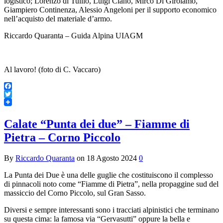
logistico; Lorenzo di Tullio, Luigi Ciano, Mirco Di Girolamo,
Giampiero Continenza, Alessio Angeloni per il supporto economico
nell’acquisto del materiale d’armo.
Riccardo Quaranta – Guida Alpina UIAGM
Al lavoro! (foto di C. Vaccaro)
Facebook
Twitter
Calate “Punta dei due” – Fiamme di
Pietra – Corno Piccolo
By
Riccardo Quaranta
on
18 Agosto 2024
0
La Punta dei Due è una delle guglie che costituiscono il complesso
di pinnacoli noto come “Fiamme di Pietra”, nella propaggine sud del
massiccio del Corno Piccolo, sul Gran Sasso.
Diversi e sempre interessanti sono i tracciati alpinistici che terminano
su questa cima: la famosa via “Gervasutti” oppure la bella e