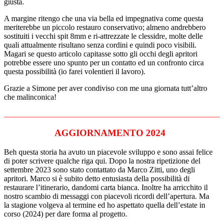
giusta.
A margine ritengo che una via bella ed impegnativa come questa
meriterebbe un piccolo restauro conservativo; almeno andrebbero
sostituiti i vecchi spit 8mm e ri-attrezzate le clessidre, molte delle
quali attualmente risultano senza cordini e quindi poco visibili.
Magari se questo articolo capitasse sotto gli occhi degli apritori
potrebbe essere uno spunto per un contatto ed un confronto circa
questa possibilità (io farei volentieri il lavoro).
Grazie a Simone per aver condiviso con me una giornata tutt’altro
che malinconica!
______________________________________________________
AGGIORNAMENTO 2024
Beh questa storia ha avuto un piacevole sviluppo e sono assai felice
di poter scrivere qualche riga qui. Dopo la nostra ripetizione del
settembre 2023 sono stato contattato da Marco Zitti, uno degli
apritori. Marco si è subito detto entusiasta della possibilità di
restaurare l’itinerario, dandomi carta bianca. Inoltre ha arricchito il
nostro scambio di messaggi con piacevoli ricordi dell’apertura. Ma
la stagione volgeva al termine ed ho aspettato quella dell’estate in
corso (2024) per dare forma al progetto.