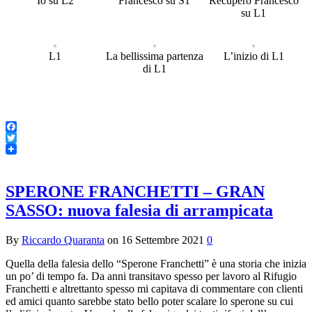
Io su L2
Francesco su S1
Recupero Francesco
su L1
L1
La bellissima partenza
L’inizio di L1
di L1
Facebook
Twitter
SPERONE FRANCHETTI – GRAN
SASSO: nuova falesia di arrampicata
By
Riccardo Quaranta
on
16 Settembre 2021
0
Quella della falesia dello “Sperone Franchetti” è una storia che inizia
un po’ di tempo fa. Da anni transitavo spesso per lavoro al Rifugio
Franchetti e altrettanto spesso mi capitava di commentare con clienti
ed amici quanto sarebbe stato bello poter scalare lo sperone su cui