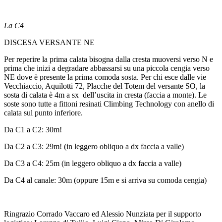
La C4
DISCESA VERSANTE NE
Per reperire la prima calata bisogna dalla cresta muoversi verso N e
prima che inizi a degradare abbassarsi su una piccola cengia verso
NE dove è presente la prima comoda sosta. Per chi esce dalle vie
Vecchiaccio, Aquilotti 72, Placche del Totem del versante SO, la
sosta di calata è 4m a sx
dell’uscita in cresta (faccia a monte). Le
soste sono tutte a fittoni resinati Climbing Technology con anello di
calata sul punto inferiore.
Da C1 a C2: 30m!
Da C2 a C3: 29m! (in leggero obliquo a dx faccia a valle)
Da C3 a C4: 25m (in leggero obliquo a dx faccia a valle)
Da C4 al canale: 30m (oppure 15m e si arriva su comoda cengia)
Ringrazio Corrado Vaccaro ed Alessio Nunziata per il supporto