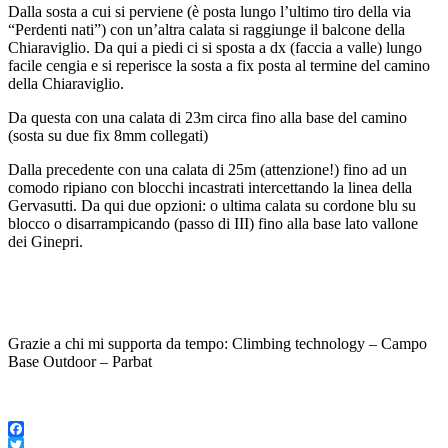
Dalla sosta a cui si perviene (è posta lungo l’ultimo tiro della via
“Perdenti nati”) con un’altra calata si raggiunge il balcone della
Chiaraviglio. Da qui a piedi ci si sposta a dx (faccia a valle) lungo
facile cengia e si reperisce la sosta a fix posta al termine del camino
della Chiaraviglio.
Da questa con una calata di 23m circa fino alla base del camino
(sosta su due fix 8mm collegati)
Dalla precedente con una calata di 25m (attenzione!) fino ad un
comodo ripiano con blocchi incastrati intercettando la linea della
Gervasutti. Da qui due opzioni: o ultima calata su cordone blu su
blocco o disarrampicando (passo di III) fino alla base lato vallone
dei Ginepri.
Grazie a chi mi supporta da tempo: Climbing technology – Campo
Base Outdoor – Parbat
Facebook