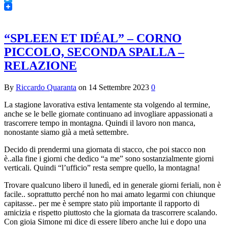
Twitter
“SPLEEN ET IDÉAL” – CORNO
PICCOLO, SECONDA SPALLA –
RELAZIONE
By
Riccardo Quaranta
on
14 Settembre 2023
0
La stagione lavorativa estiva lentamente sta volgendo al termine,
anche se le belle giornate continuano ad invogliare appassionati a
trascorrere tempo in montagna. Quindi il lavoro non manca,
nonostante siamo già a metà settembre.
Decido di prendermi una giornata di stacco, che poi stacco non
è..alla fine i giorni che dedico “a me” sono sostanzialmente giorni
verticali. Quindi “l’ufficio” resta sempre quello, la montagna!
Trovare qualcuno libero il lunedì, ed in generale giorni feriali, non è
facile.. soprattutto perché non ho mai amato legarmi con chiunque
capitasse.. per me è sempre stato più importante il rapporto di
amicizia e rispetto piuttosto che la giornata da trascorrere scalando.
Con gioia Simone mi dice di essere libero anche lui e dopo una