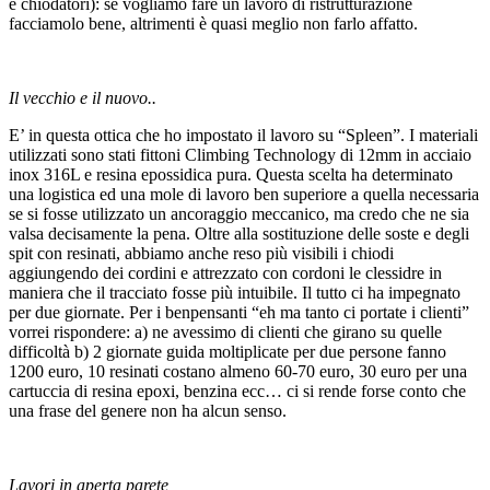
e chiodatori): se vogliamo fare un lavoro di ristrutturazione
facciamolo bene, altrimenti è quasi meglio non farlo affatto.
Il vecchio e il nuovo..
E’ in questa ottica che ho impostato il lavoro su “Spleen”. I materiali
utilizzati sono stati fittoni Climbing Technology di 12mm in acciaio
inox 316L e resina epossidica pura. Questa scelta ha determinato
una logistica ed una mole di lavoro ben superiore a quella necessaria
se si fosse utilizzato un ancoraggio meccanico, ma credo che ne sia
valsa decisamente la pena. Oltre alla sostituzione delle soste e degli
spit con resinati, abbiamo anche reso più visibili i chiodi
aggiungendo dei cordini e attrezzato con cordoni le clessidre in
maniera che il tracciato fosse più intuibile. Il tutto ci ha impegnato
per due giornate. Per i benpensanti “eh ma tanto ci portate i clienti”
vorrei rispondere: a) ne avessimo di clienti che girano su quelle
difficoltà b) 2 giornate guida moltiplicate per due persone fanno
1200 euro, 10 resinati costano almeno 60-70 euro, 30 euro per una
cartuccia di resina epoxi, benzina ecc… ci si rende forse conto che
una frase del genere non ha alcun senso.
Lavori in aperta parete