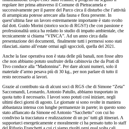
regolare iter prima attraverso il Comune di Pietracamela e
successivamente per il parere del Parco circa il disturbo che l’attività
di arrampicata potesse arrecare alla fauna e flora presente. In
quest’ultima fase un lavoro estremamente importante è stato svolto
dal dott. Guido Morini (storico socio di RGS!!) che con passione e
professionalità unica ha redatto lo studio di impatto ambientale, che
tecnicamente si chiama “VINCA”. Ad un anno circa dalla
presentazione dei documenti,
finalmente tutti i permessi sono stati
rilasciati..siamo all’estate ormai agli sgoccioli, quella del 2021.
Anche la fase operativa non è stata delle più banali, non fosse altro
che non abbiamo potuto usufruire della cabinovia che da Prati di
Tivo conduce alla “Madonnina”. Per dare alcuni numeri, solo il
materiale d’armo pesava più di 30 kg., per non parlare di tutto il
resto necessario ai lavori.
Grazie al contributo sia di alcuni soci di RGS che di Simone “Zeta”
Saccomandi, Leonardo, Antonio Patullo, abbiamo trasportato in
quota tutto il necessario. I lavori sono potuti così iniziare, negli
ultimi dieci giorni di agosto. Le giornate si sono svolte in maniera
abbastanza intensa con lunghe permanenze in parete; in questo sono
stato affiancato da Simone ed Antonio “Sacchetto” con cui ho
condiviso la tracciatura e realizzazione di un po’ tutti gli itinerari. A
supportarci energeticamente e moralmente ci ha pensato tutto lo staff
del Rifugio Franchetti a cui ci siamo rivolti ogni qual volta cali