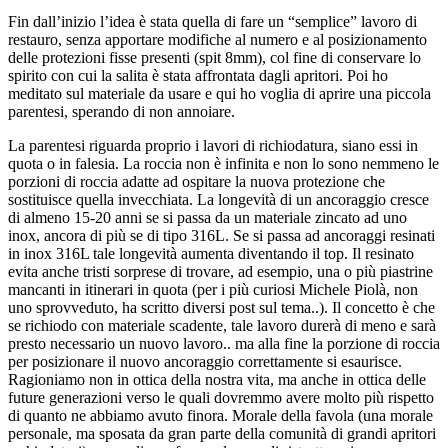
Fin dall’inizio l’idea è stata quella di fare un “semplice” lavoro di
restauro, senza apportare modifiche al numero e al posizionamento
delle protezioni fisse presenti (spit 8mm), col fine di conservare lo
spirito con cui la salita è stata affrontata dagli apritori. Poi ho
meditato sul materiale da usare e qui ho voglia di aprire una piccola
parentesi, sperando di non annoiare.
La parentesi riguarda proprio i lavori di richiodatura, siano essi in
quota o in falesia. La roccia non è infinita e non lo sono nemmeno le
porzioni di roccia adatte ad ospitare la nuova protezione che
sostituisce quella invecchiata. La longevità di un ancoraggio cresce
di almeno 15-20 anni se si passa da un materiale zincato ad uno
inox, ancora di più se di tipo 316L. Se si passa ad ancoraggi resinati
in inox 316L tale longevità aumenta diventando il top. Il resinato
evita anche tristi sorprese di trovare, ad esempio, una o più piastrine
mancanti in itinerari in quota (per i più curiosi Michele Piolà, non
uno sprovveduto, ha scritto diversi post sul tema..). Il concetto è che
se richiodo con materiale scadente, tale lavoro durerà di meno e sarà
presto necessario un nuovo lavoro.. ma alla fine la porzione di roccia
per posizionare il nuovo ancoraggio correttamente si esaurisce.
Ragioniamo non in ottica della nostra vita, ma anche in ottica delle
future generazioni verso le quali dovremmo avere molto più rispetto
di quanto ne abbiamo avuto finora. Morale della favola (una morale
personale, ma sposata da gran parte della comunità di grandi apritori