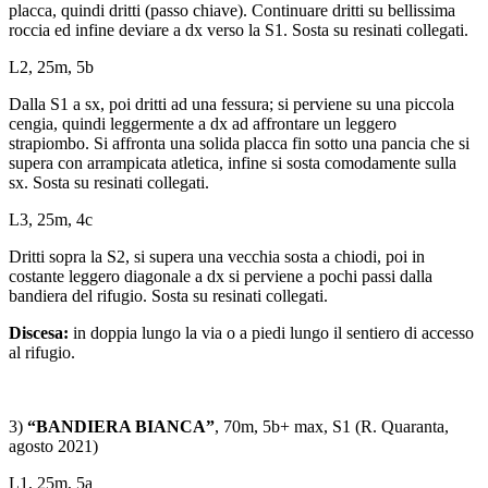
placca, quindi dritti (passo chiave). Continuare dritti su bellissima
roccia ed infine deviare a dx verso la S1. Sosta su resinati collegati.
L2, 25m, 5b
Dalla S1 a sx, poi dritti ad una fessura; si perviene su una piccola
cengia, quindi leggermente a dx ad affrontare un leggero
strapiombo. Si affronta una solida placca fin sotto una pancia che si
supera con arrampicata atletica, infine si sosta comodamente sulla
sx. Sosta su resinati collegati.
L3, 25m, 4c
Dritti sopra la S2, si supera una vecchia sosta a chiodi, poi in
costante leggero diagonale a dx si perviene a pochi passi dalla
bandiera del rifugio. Sosta su resinati collegati.
Discesa:
in doppia lungo la via o a piedi lungo il sentiero di accesso
al rifugio.
3)
“BANDIERA BIANCA”
, 70m, 5b+ max, S1 (R. Quaranta,
agosto 2021)
L1, 25m, 5a