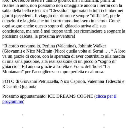
loro. Dovrebbe essere l’ultimo giorno, ma l’indomani, prima di
risalire in auto, non possiamo non omaggiare ancora i Serrai con la
salita della bella e tecnica “Clessidra”, ignorata da tutti i climber nei
giorni precedenti. Il viaggio del ritorno è sempre “difficile”, per le
emozioni e la gioia che tutti vorremmo durassero in eterno. Come
ogni sogno anche questo sogno di ghiaccio arriva alla sua
conclusione, ma non è mai troppo tardi per ricominciare a sognare la
prossima cascata, la prossima avventura!
“Ricordo eravamo io, Perlina (Valentina), Johnnie Walker
(Giovanni) e Nico McBrain (Nico) quella volta ai Serrai …. “ A loro
va un grazie di cuore, con la speranza di aver contribuito alla nascita
di una sana passione, alla realizzazione di un piccolo “sogno di
ghiaccio”. Ed ancora grazie a Loretta e Franz dell’hotel “La
Montanara” per l’accoglienza sempre perfetta e calorosa.
FOTO di Giovanni Petruzzella, Nico Caprioli, Valentina Tedeschi e
Riccardo Quaranta
Prossimo appuntamento: ICE DREAMS COGNE (
clicca per il
programma
)