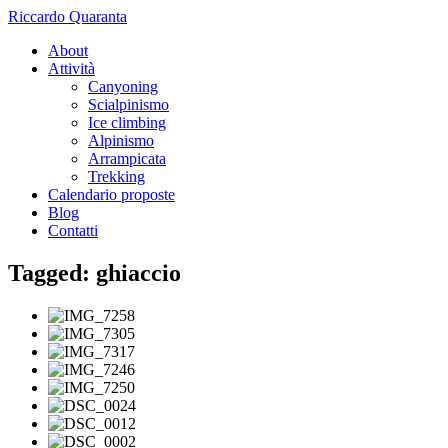
Riccardo Quaranta
About
Attività
Canyoning
Scialpinismo
Ice climbing
Alpinismo
Arrampicata
Trekking
Calendario proposte
Blog
Contatti
Tagged: ghiaccio