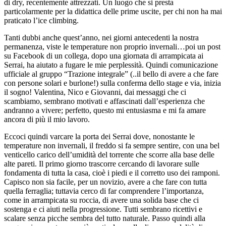
di dry, recentemente attrezzati. Un luogo che si presta
particolarmente per la didattica delle prime uscite, per chi non ha mai
praticato l’ice climbing.
Tanti dubbi anche quest’anno, nei giorni antecedenti la nostra
permanenza, viste le temperature non proprio invernali…poi un post
su Facebook di un collega, dopo una giornata di arrampicata ai
Serrai, ha aiutato a fugare le mie perplessità. Quindi comunicazione
ufficiale al gruppo “Trazione integrale” (..il bello di avere a che fare
con persone solari e burlone!) sulla conferma dello stage e via, inizia
il sogno! Valentina, Nico e Giovanni, dai messaggi che ci
scambiamo, sembrano motivati e affascinati dall’esperienza che
andranno a vivere; perfetto, questo mi entusiasma e mi fa amare
ancora di più il mio lavoro.
Eccoci quindi varcare la porta dei Serrai dove, nonostante le
temperature non invernali, il freddo si fa sempre sentire, con una bel
venticello carico dell’umidità del torrente che scorre alla base delle
alte pareti. Il primo giorno trascorre cercando di lavorare sulle
fondamenta di tutta la casa, cioè i piedi e il corretto uso dei ramponi.
Capisco non sia facile, per un novizio, avere a che fare con tutta
quella ferraglia; tuttavia cerco di far comprendere l’importanza,
come in arrampicata su roccia, di avere una solida base che ci
sostenga e ci aiuti nella progressione. Tutti sembrano ricettivi e
scalare senza picche sembra del tutto naturale. Passo quindi alla