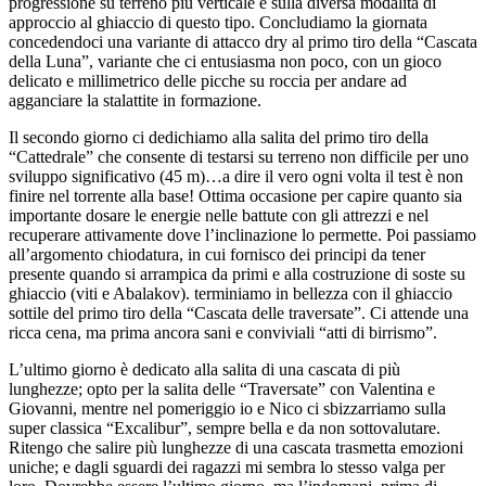
progressione su terreno più verticale e sulla diversa modalità di
approccio al ghiaccio di questo tipo. Concludiamo la giornata
concedendoci una variante di attacco dry al primo tiro della “Cascata
della Luna”, variante che ci entusiasma non poco, con un gioco
delicato e millimetrico delle picche su roccia per andare ad
agganciare la stalattite in formazione.
Il secondo giorno ci dedichiamo alla salita del primo tiro della
“Cattedrale” che consente di testarsi su terreno non difficile per uno
sviluppo significativo (45 m)…a dire il vero ogni volta il test è non
finire nel torrente alla base! Ottima occasione per capire quanto sia
importante dosare le energie nelle battute con gli attrezzi e nel
recuperare attivamente dove l’inclinazione lo permette. Poi passiamo
all’argomento chiodatura, in cui fornisco dei principi da tener
presente quando si arrampica da primi e alla costruzione di soste su
ghiaccio (viti e Abalakov). terminiamo in bellezza con il ghiaccio
sottile del primo tiro della “Cascata delle traversate”. Ci attende una
ricca cena, ma prima ancora sani e conviviali “atti di birrismo”.
L’ultimo giorno è dedicato alla salita di una cascata di più
lunghezze; opto per la salita delle “Traversate” con Valentina e
Giovanni, mentre nel pomeriggio io e Nico ci sbizzarriamo sulla
super classica “Excalibur”, sempre bella e da non sottovalutare.
Ritengo che salire più lunghezze di una cascata trasmetta emozioni
uniche; e dagli sguardi dei ragazzi mi sembra lo stesso valga per