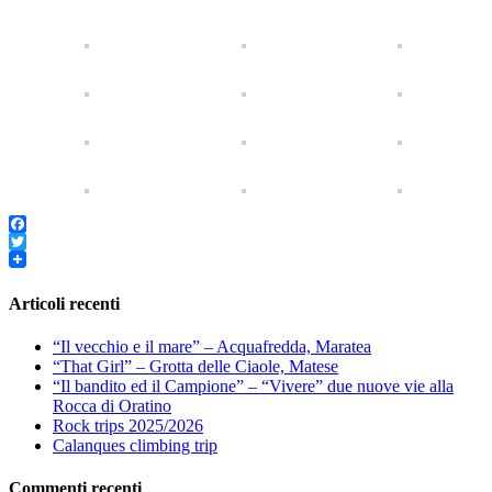
Facebook
Twitter
Articoli recenti
“Il vecchio e il mare” – Acquafredda, Maratea
“That Girl” – Grotta delle Ciaole, Matese
“Il bandito ed il Campione” – “Vivere” due nuove vie alla
Rocca di Oratino
Rock trips 2025/2026
Calanques climbing trip
Commenti recenti