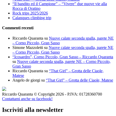
“Il bandito ed il Campione” – “Vivere” due nuove vie alla
Rocca di Oratino
Rock trips 2025/2026
Calanques climbing trip
Commenti recenti
Riccardo Quaranta
su
Nuove calate seconda spalla, parete NE
– Corno Piccolo, Gran Sasso
Simone Mazzoletti
su
Nuove calate seconda spalla, parete NE
– Corno Piccolo, Gran Sasso
“Icosaedro”, Corno Piccolo, Gran Sasso – Riccardo Quaranta
su
Nuove calate seconda spalla, parete NE – Corno Piccolo,
Gran Sasso
Riccardo Quaranta
su
“That Girl” – Grotta delle Ciaole,
Matese
Angelo de giorgi
su
“That Girl” – Grotta delle Ciaole, Matese
Riccardo Quaranta © Copyright 2026 - P.IVA: 01728360700
Contattami anche su facebook!
Iscriviti alla newsletter