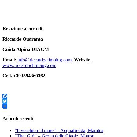
Relazione a cura di:
Riccardo Quaranta
Guida Alpina UIAGM
Email:
info@riccardoclimbing.com
Website:
www.riccardoclimbing.com
Cell. +393394360362
Facebook
Twitter
Articoli recenti
“Il vecchio e il mare” – Acquafredda, Maratea
“That Girl” – Grotta delle Ciaole, Matese