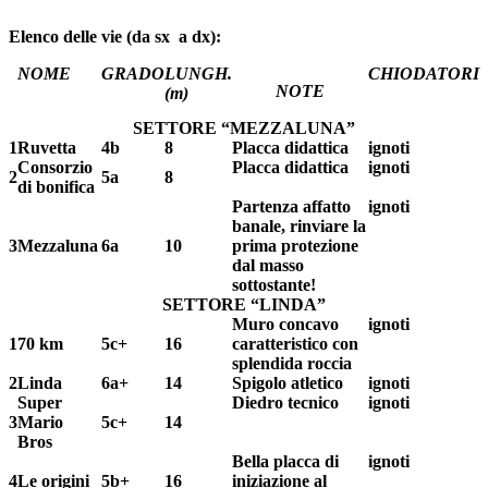
Elenco delle vie (da sx a dx):
NOME
GRADO
LUNGH.
CHIODATORI
NOTE
(m)
SETTORE “MEZZALUNA”
1
Ruvetta
4b
8
Placca didattica
ignoti
Consorzio
Placca didattica
ignoti
2
5a
8
di bonifica
Partenza affatto
ignoti
banale, rinviare la
3
Mezzaluna
6a
10
prima protezione
dal masso
sottostante!
SETTORE “LINDA”
Muro concavo
ignoti
1
70 km
5c+
16
caratteristico con
splendida roccia
2
Linda
6a+
14
Spigolo atletico
ignoti
Super
Diedro tecnico
ignoti
3
Mario
5c+
14
Bros
Bella placca di
ignoti
4
Le origini
5b+
16
iniziazione al