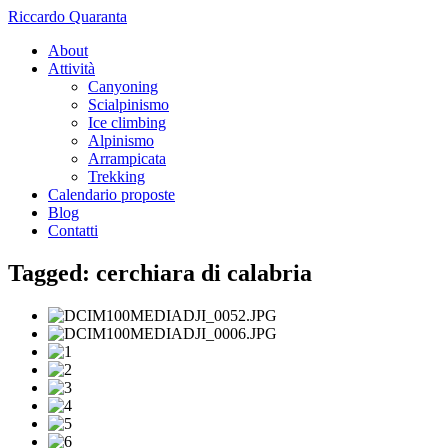
Riccardo Quaranta
About
Attività
Canyoning
Scialpinismo
Ice climbing
Alpinismo
Arrampicata
Trekking
Calendario proposte
Blog
Contatti
Tagged: cerchiara di calabria