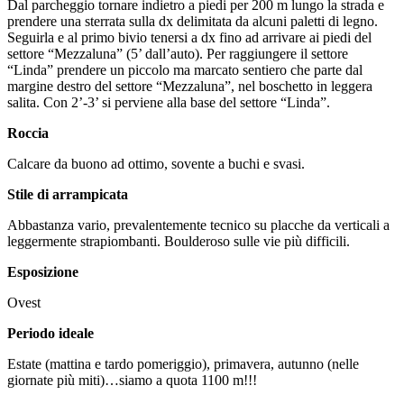
Dal parcheggio tornare indietro a piedi per 200 m lungo la strada e
prendere una sterrata sulla dx delimitata da alcuni paletti di legno.
Seguirla e al primo bivio tenersi a dx fino ad arrivare ai piedi del
settore “Mezzaluna” (5’ dall’auto). Per raggiungere il settore
“Linda” prendere un piccolo ma marcato sentiero che parte dal
margine destro del settore “Mezzaluna”, nel boschetto in leggera
salita. Con 2’-3’ si perviene alla base del settore “Linda”.
Roccia
Calcare da buono ad ottimo, sovente a buchi e svasi.
Stile di arrampicata
Abbastanza vario, prevalentemente tecnico su placche da verticali a
leggermente strapiombanti. Boulderoso sulle vie più difficili.
Esposizione
Ovest
Periodo ideale
Estate (mattina e tardo pomeriggio), primavera, autunno (nelle
giornate più miti)…siamo a quota 1100 m!!!