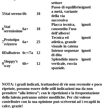
settore
Passo di equilibrio
ignoti
a metà, variante
5
Stai sereno
6b
18
della via
successiva
Placca tecnica,
ignoti
Stai
6
6a+
18
consentito l’uso
serenissimo
dell’albero!
Tecnica ed
ignoti
Prototipo
7
6a+
25
atletica, grande
svizzero
visuale in catena
Intense sequenze
ignoti
8
Dalbatros
6c+/7a
12
di dita
Splendido muro
ignoti
Sloppy’s
9
6b+
12
verticale, roccia
way
spaziale.
NOTA: i gradi indicati, trattandosi di vie non recensite e poco
ripetute, possono essere delle utili indicazioni ma da non
prendere “alla lettera”; con le ripetizioni e la frequentazione
della falesia potranno subire modifiche. Per chi volesse
contribuire con la sua opinione può scrivermi ad i recapiti in
calce, grazie!