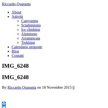
Riccardo Quaranta
About
Attività
Canyoning
Scialpinismo
Ice climbing
Alpinismo
Arrampicata
Trekking
Calendario proposte
Blog
Contatti
IMG_6248
IMG_6248
By
Riccardo Quaranta
on
18 Novembre 2015
0
Facebook